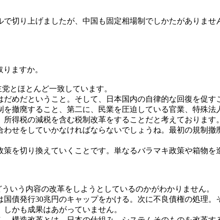
ドルで切り上げましたが、中国も固定相場制でしかたがありま
取りますか。
党とほとんど一致しています。
だめだということ。そして、日本国内の自律的な回復を促す
を撤廃すること、第二に、民業を圧迫している官業、特殊法
、所得税の減税を含む税制改革をすることだと考えております
わせをしていかなければならないでしょうね。最初の規制撤
策を切り換えていくことです。単なるバラマキ政策や箱物を
。
ういう内容の改革をしようとしているのかがわかりません。
国債発行30兆円のキャップをかける。次に不良債権の処理。
。しかも成果はあがっていません。
。構造改革とは、日本の仕組み、システムそのものを改革す