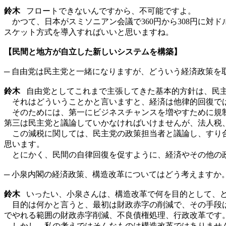
鈴木
フロートできないんですから、不可能ですよ。
かつて、日本がスミソニアン会議で360円から308円に対
スケット方式を導入すればいいと思いますね。
【民間と地方が自立した新しいシステムを構築】
─ 自由党は民主党と一緒になりますが、どういう経済政策を
鈴木
自由党としてこれまで主張してきた基本的方針は、民主
それはどういうことかと言いますと、経済は他律的回復では
そのためには、第一にビジネスチャンスを増やすために規制
第三は民主党と議論していかなければいけませんが、法人税
この減税に関しては、民主党の政策担当者と議論し、すり合
思います。
とにかく、民間の自律回復を促すように、経済やその他の政
─ 小泉内閣の経済政策、構造改革についてはどう考えますか
鈴木
いったい、小泉さんは、構造改革で何を目的として、ど
目的は何かと言うと、最初は財政赤字の削減で、その手段は
でやれる範囲の財政赤字削減、不良債権処理、行政改革です
しかし、私の考えではそんなものは構造改革ではありません