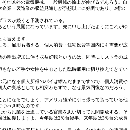
、それ以外の電気機械、一般機械の輸出が伸びるであろう。自
大企業・製造業の収益見通しが予想以上に好調であり、2桁の
プラスが続くと予測されている。
るという展開になっています。先に申し上げたようにこれがゆ
とも言えます。
まる、雇用も増える。個人消費・住宅投資等国内にも需要が広
業の輸出増加に伴う収益好転というのは、同時にリストラの成
担もない若手や女性を中心とした臨時雇用に切り換えてきてい
の元になる個人所得のパイは縮んだままですので、個人消費や
個人の実感としても相変わらずで、なぜ景気回復なのだろう、
ことになるでしょう。アメリカ経済に引っ張って貰っている他
打つべき時なのです。
れから民業を圧迫している官業を思い切って民間開放する。そ
は回復しますよ。今年度は2％台後半、来年度は3％台の成長