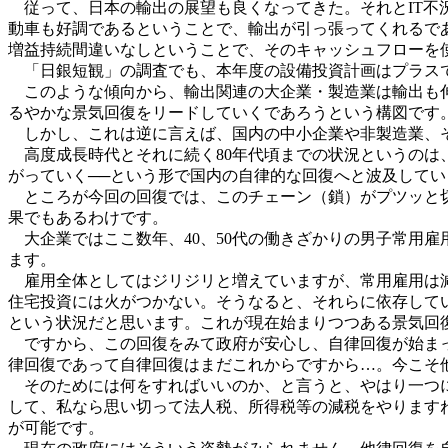
従って、日本の輸出の展望も良くなってきた。それとIT不
動車も好調であるということで、輸出が引っ張ってくれるで
増益持続間違いなしということで、そのキャッシュフローを
「日銀短観」の調査でも、本年度の設備投資計画はプラスで
このような傾向から、輸出関連の大企業・製造業は輸出も伸
るやかな景気回復をリードしていくであろうという構図です
しかし、これは逆に言えば、国内の中小企業や非製造業、そ
高度成長時代とそれに続く80年代頃までの状況というのは
がっていく──という形で国内の自律的な回復へと波及してい
ところが今回の回復では、このチェーン（鎖）がプツッと切
果でもあるわけです。
大企業ではここ数年、40、50代の働きざかりの男子常用
ます。
雇用全体としてはジリジリと増えていますが、常用雇用は減
住宅投資には火がつかない。そうなると、それらに依存して
という状況だと思います。これが現在始まりつつある景気回
ですから、この回復をみて政府が安心し、自律回復が始まっ
律回復であって自律回復はまだこれからですから…。今こそ
そのためには何をすればいいのか、と言うと、やはり一つに
して、私なら思い切って法人税、所得税等の減税をやります
が可能です。