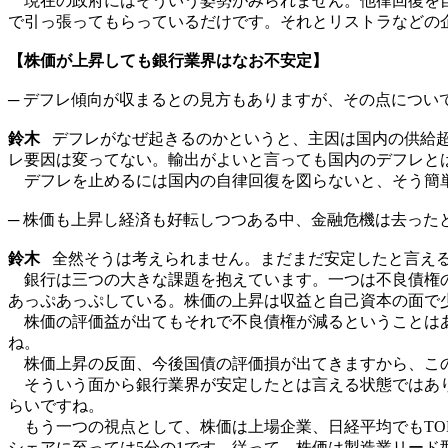
現在の政府にはそういう姿勢がみられません。他律回復を自
で引っ張ってもらっているだけです。それとリストラなどの
【株価が上昇しても銀行業界はなお不安定】
─ デフレ傾向が収まるとの見方もありますが、その点につい
鈴木
デフレがなぜ起きるのかというと、主因は国内の供給超
レ要因は変ってない。輸出がよいと言っても国内のデフレと
デフレを止めるには国内の自律回復を図らないと、そう簡単
─ 株価も上昇し経済も好転しつつある中、金融危機は去った
鈴木
全然そうは考えられません。まだまだ安定したと言え
銀行は三つの大きな課題を抱えています。一つは不良債権の
あっぷあっぷしている。株価の上昇は収益と自己資本の面で
株価の評価益が出てもそれで不良債権が減るということはあ
ね。
株価上昇の反面、今後国債の評価損が出てきますから、こ
そういう面から銀行業界が安定したとは言える状態ではあり
らいですね。
もう一つの視点として、株価は上場企業、日経平均でもTOP
シェアに至っては5分の1です。従って、株価は製造業リー