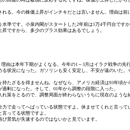
れる。今の株価上昇がインチキだとは言いません。理由は前
水準です。小泉内閣がスタートした2年前は1万4千円台です
上昇ですから、多少のプラス効果はあるでしょう。
理由は本年下期がよくなる。今年の1～3月はイラク戦争の先
める状況になった。ガソリンも安く安定し、不安が遠のいた。そ
たざるを得ませんね。なぜなら、アメリカ経済は93年頃から
過剰になった。そして、01年から調整の段階に入った。
れ策をとるので、調整局面が終わらないうちに現在のような
、全力で走ってへばっている状態ですよ。休ませてくれと言っ
と言ってる状態ですよ。
再び景気が失速するのではないかと見ています。