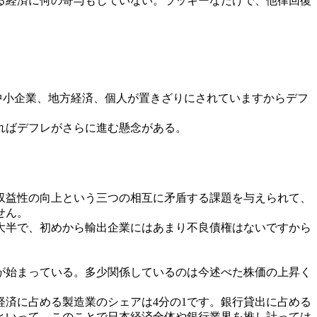
る経済に何の寄与もしていない。ラッキーなだけで、他律回復
小企業、地方経済、個人が置きざりにされていますからデフ
ればデフレがさらに進む懸念がある。
収益性の向上という三つの相互に矛盾する課題を与えられて、
せん。
大半で、初めから輸出企業にはあまり不良債権はないですから
が始まっている。多少関係しているのは今述べた株価の上昇く
経済に占める製造業のシェアは4分の1です。銀行貸出に占める
といって、このことで日本経済全体や銀行業界を推し計っては