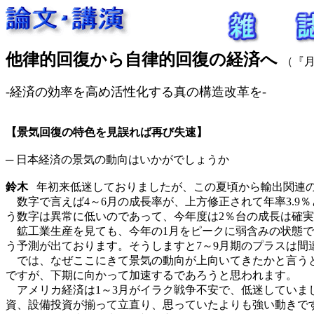
他律的回復から自律的回復の経済へ
（『月
‐経済の効率を高め活性化する真の構造改革を‐
【景気回復の特色を見誤れば再び失速】
─ 日本経済の景気の動向はいかがでしょうか
鈴木
年初来低迷しておりましたが、この夏頃から輸出関連の
数字で言えば4～6月の成長率が、上方修正されて年率3.9％と
う数字は異常に低いのであって、今年度は2％台の成長は確
鉱工業生産を見ても、今年の1月をピークに弱含みの状態でし
う予測が出ております。そうしますと7～9月期のプラスは間
では、なぜここにきて景気の動向が上向いてきたかと言うと
ですが、下期に向かって加速するであろうと思われます。
アメリカ経済は1～3月がイラク戦争不安で、低迷していまし
資、設備投資が揃って立直り、思っていたよりも強い動きで