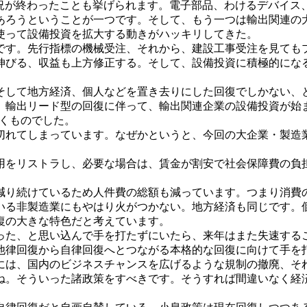
況が終わったことも挙げられます。電子部品、わけるデバイス
あろうということが一つです。そして、もう一つは輸出関連の
使って設備投資を拡大する動きがハッキリしてきた。
す。先行指標の機械受注、それから、建設工事受注を見ても
びる、収益も上方修正する。そして、設備投資に積極的にな
。
して地方経済、個人などを置き去りにした回復でしかない、
、輸出リード型の回復に伴って、輸出関連企業の設備投資が始
くものでした。
れてしまっています。なぜかというと、今回の大企業・製造
雇用をリストラし、必要な場合は、賃金が割安で社会保障費の負
り続けているため人件費の総額も減っています。つまり消費
いる非製造業にもやはり火がつかない。地方経済も同じです。
復の大きな特色だと考えています。
た、と思い込んで手を打たずにいたら、来年はまた失速する
他律回復から自律回復へとつながる本格的な回復に向けて手を
は、国内のビジネスチャンスを広げるような規制の撤廃、そ
ね。そういった諸政策をすべきです。そうすれば間違いなく経済