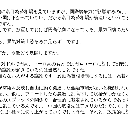
に名目為替相場を見ていますが、国際競争力に影響するのは、
外国は下がっていない。だから名目為替相場が横這いというこ
ですね。
です。放置しておけば円高傾向になってくる。景気回復のた
ら、景気対策上恐るるに足らず、ですよ。
すが、今後どう展開しますか。
対ドルで円高、ユーロ高のもとでは円やユーロに対して割安
的議論が起きているのは当然なことですね。
らない人がする議論です。変動為替相場制にするには、為替
需給を反映し自由に動く発達した金融市場がないと機能しな
ない。仮に、フロートしたら急激に乱高下して収拾がつかなく
のスプレッドの関係で、合理的に裁定されているからであっ
張しているんですよ。中国の取引先はアメリカだけでなく、日
ば元は徐々に切り上がっていくでしょうね。それと、政策的に