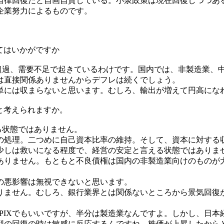
律回復だと自画自賛している。小泉政策は現在回復しつつあ
企業努力によるものです。
てはいかがですか
過、需要不足で起きているわけです。国内では、非製造業、中
は直接関係ありませんからデフレは続くでしょう。
には収まらないと思います。むしろ、輸出が増えて円高にな
と考えられますか。
る状態ではありません。
処理。二つめに自己資本比率の維持。そして、資本に対する
少しは救いになる程度で、経営の安定と言える状態ではありま
りません。もともと不良債権は国内の非製造業向けのものが
の悪影響は無視できないと思います。
ません。むしろ、銀行業界とは関係ないところから景気回復
IXでもいいですが、半分は製造業なんですよ。しかし、日本
ド型の回復の時は敏感に反応するんですね。株価が上昇したから