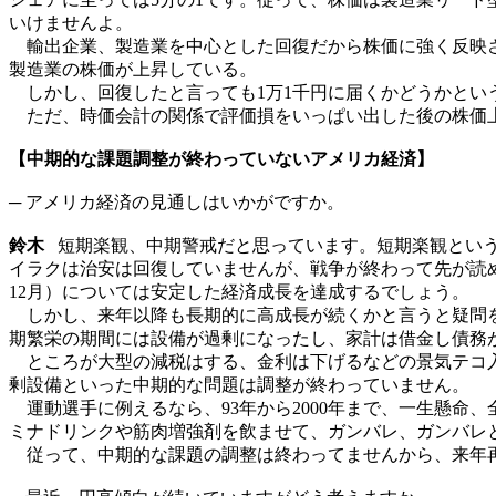
いけませんよ。
輸出企業、製造業を中心とした回復だから株価に強く反映さ
製造業の株価が上昇している。
しかし、回復したと言っても1万1千円に届くかどうかという
ただ、時価会計の関係で評価損をいっぱい出した後の株価
【中期的な課題調整が終わっていないアメリカ経済】
─ アメリカ経済の見通しはいかがですか。
鈴木
短期楽観、中期警戒だと思っています。短期楽観という
イラクは治安は回復していませんが、戦争が終わって先が読
12月）については安定した経済成長を達成するでしょう。
しかし、来年以降も長期的に高成長が続くかと言うと疑問を持
期繁栄の期間には設備が過剰になったし、家計は借金し債務が
ところが大型の減税はする、金利は下げるなどの景気テコ入
剰設備といった中期的な問題は調整が終わっていません。
運動選手に例えるなら、93年から2000年まで、一生懸命
ミナドリンクや筋肉増強剤を飲ませて、ガンバレ、ガンバレ
従って、中期的な課題の調整は終わってませんから、来年