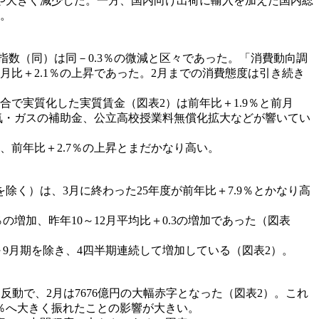
やや大きく減少した。一方、国内向け出荷に輸入を加えた国内総
る。
指数（同）は同－0.3％の微減と区々であった。「消費動向調
月比＋2.1％の上昇であった。2月までの消費態度は引き続き
合で実質化した実質賃金（図表2）は前年比＋1.9％と前月
気・ガスの補助金、公立高校授業料無償化拡大などが響いてい
前年比＋2.7％の上昇とまだかなり高い。
）は、3月に終わった25年度が前年比＋7.9％とかなり高
増加、昨年10～12月平均比＋0.3の増加であった（図表
～9月期を除き、4四半期連続して増加している（図表2）。
動で、2月は7676億円の大幅赤字となった（図表2）。これ
.9％へ大きく振れたことの影響が大きい。