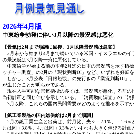
2026年4月版
中東紛争勃発に伴い3月以降の景況感は悪化
【景気は2月まで順調に回復、3月以降景況感は急変】
2月末から始まり4月まで続いている米国・イスラエルのイ
の景況感は3月以降一斉に悪化している。
中東紛争が始まる前の本年2月迄の日本の景況感を示す指標は
ッチャー調査」の2月の「現状判断DI」など、いずれも好転
しかし、3月公表「日銀短観」の先行きの「業況判断DI」、
が生じたことが明らかである。
現在入手可能な景気指標の多くは、景況感が悪化する前の指
当初計画と同じ伸びを示している。「消費動向調査」の「消
3月以降、これらの国内民間需要がどのような推移を示すか
【
鉱工業製品の国内総供給は2月まで順調】
2月の鉱工業生産と出荷は、前月比、夫々－2.1％、－1.6％
月は同＋3.8％、4月は同＋3.3％といずれも大きく伸びる