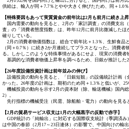
2月の出荷を国内向けと輸出に分けると、国内向けは前月比－
供給は、輸入が同＋7.7％とやや大きく伸びたため、同＋1.
【特殊要因もあって実質賃金の前年比は2月も前月に続き上
国内需要の動向を見ると、2月の「家計調査」の消費支出（季
査」の「消費者態度指数」は、昨年12月に前月比微減したほか
確りしている。
2月の消費者物価指数は、総合で前年比＋1.3％、生鮮食品と
（同＋0.7％）に続き2か月連続してプラスとなった。消費
る。しかしこのような特殊事情があるにせよ、現実の消費者
基調的な消費者物価上昇率を調べるため、日銀が推計した2
【26年度設備投資計画は前年並みの伸び】
設備投資の動向を見ると、「日銀短観」の設備統計計画（全規
かった。26年度の計画は、期初のため同＋1.3％と低いが、
機械投資の動向を示す2月の資本財（除、輸送機械）国内総供給
2）。
先行指標の機械受注（民需、除船舶・電力）の動向を見ると、四
【2月の貿易サービス収支は1月の大幅黒字の反動で赤字】
GDP統計の「純輸出」に対応する国際収支統計（季調済み）の
は中国の春節（2月17～23日連休）の影響で、中国向けの輸出