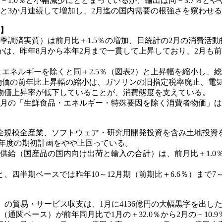
1.0％と小幅減少にとどまっているが、輸出は同－3.7％と
0％と3か月連続して増加し、2月迄の国内需要の根強さを窺わせ
昇】
調済実質）は前月比＋1.5％の増加、日統計の2月の消費活動
は、昨年8月から本年2月まで一貫して上昇しており、2月も前
エネルギーを除くと同＋2.5％（図表2）と上昇幅を縮小し、総
者物価の前年比上昇幅の縮小は、ガソリンの旧指定税率廃止、電
物価上昇率が低下していることが、消費態度を支えている。
月の「生鮮食品・エネルギー・特殊要因を除く消費者物価」は、
模全産業、ソフトウェア・研究用開発投資を含み土地投資を除く
25年度の期初計画をやや上回っている。
（国産品の国内向け出荷と輸入の合計）は、前月比＋1.0％の
半期ベースでは昨年10～12月期（前期比＋6.6％）まで7
貿易・サービス収支は、1月に4136億円の大幅黒字を出した反
（通関ベース）が前年同月比で1月の＋32.0％から2月の－10