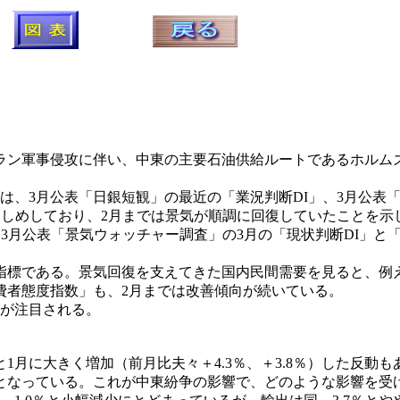
ラン軍事侵攻に伴い、中東の主要石油供給ルートであるホルム
、3月公表「日銀短観」の最近の「業況判断DI」、3月公表「
をしめしており、2月までは景気が順調に回復していたことを示
3月公表「景気ウォッチャー調査」の3月の「現状判断DI」と「
標である。景気回復を支えてきた国内民間需要を見ると、例えば
費者態度指数」も、2月までは改善傾向が続いている。
が注目される。
と1月に大きく増加（前月比夫々＋4.3％、＋3.8％）した反
計画となっている。これが中東紛争の影響で、どのような影響を