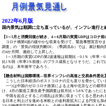
2022年6月版
国内景気は順調に立ち直っているが、インフレ進行と
【3～5月と消費回復が続き、4～6月期の実質GDPはコロナ
コロナ禍第6波の緩やかな収束を受けて、緊急事態宣言やま
調査」の「景気の現状判断DI」（季調済み）では、家計動向
の4か月間、連続して上昇した。
1～3月期の実質GDPの第2波速報は前期比－0.1％（年率
比1％弱（年率3％前後）のプラス成長となりそうだ。これでほ
るのは、本年後半であろう。
【懸念材料は国際環境―世界インフレの高進と交易条件悪化
こうした日本経済のポストコロナの立ち直りを脅かしてい
一つは中国のゼロコロナ政策による上海や北京などの都市封
け、4月の製造工業生産予測調査は前月比＋5.8％であったに
中国を起点とするこの混乱は次第に収まってくると思われる
る日本と利上げを進める米欧との金利差拡大による円安も加わっ
2％の物価安定目標を超えた。今後は予想物価上昇率の上昇