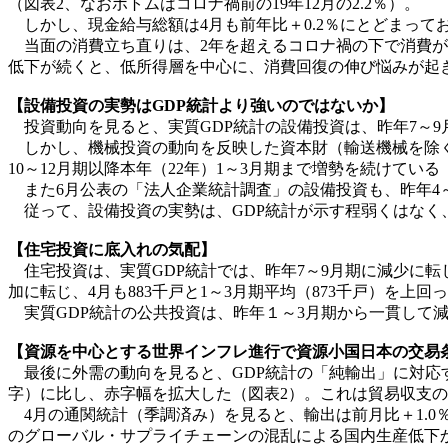
（図表2、なおボトムはコロナ禍前の19年12月の2.2％）。
しかし、現金給与総額は4月も前年比＋0.2％にとどまってお
当面の消費立ち直りは、2年を超えるコロナ禍の下で消費が
低下が続くと、低所得層を中心に、消費回復の伸び悩みが起
【設備投資の実勢はGDP統計より強いのではないか】
投資動向を見ると、実質GDP統計の設備投資は、昨年7～9月
しかし、機械投資の動向を反映した資本財（輸送機械を除く
10～12月期以降本年（22年）1～3月期まで増勢を続けている
また6月公表の「法人企業統計調査」の設備投資も、昨年4～
従って、設備投資の実勢は、GDP統計が示す程弱くはなく
【住宅投資に底入れの気配】
住宅投資は、実質GDP統計では、昨年7～9月期に減少に転じ
加に転じ、4月も883千戸と1～3月期平均（873千戸）を上
実質GDP統計の公共投資は、昨年１～3月期から一貫して減少
【資源を中心とする世界インフレ進行で資源小国日本の交易
最後に外需の動向を見ると、GDP統計の「純輸出」に対応する
字）に比し、赤字幅を拡大した（図表2）。これは貿易収支の
4月の通関統計（季調済み）を見ると、輸出は前月比＋1.0
のグローバル・サプライチェーンの混乱による国内生産低下