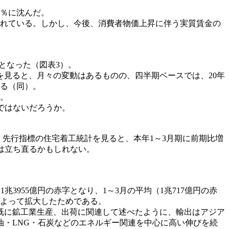
2％に沈んだ。
れている。しかし、今後、消費者物価上昇に伴う実質賃金の
となった（図表3）。
見ると、月々の変動はあるものの、四半期ベースでは、20年
ある（同）。
る。
ではないだろうか。
た。先行指標の住宅着工統計を見ると、本年1～3月期に前期比増
には立ち直るかもしれない。
955億円の赤字となり、1～3月の平均（1兆717億円の赤
によって拡大したためである。
。既に鉱工業生産、出荷に関連して述べたように、輸出はアジア
・LNG・石炭などのエネルギー関連を中心に高い伸びを続