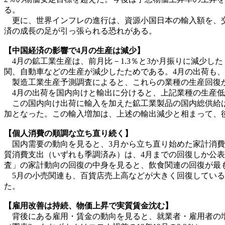
る。
更に、世界インフレの進行は、資源小国日本の輸入額を、交
済の成長の足が引っ張られる恐れがある。
【中国経済の影響で4月の生産は減少】
4月の鉱工業生産は、前月比－1.3％と3か月振りに減少し
関、自動車などの生産が減少したためである。4月の出荷も、
製造工業生産予測調査によると、これらの業種の生産回復から
4月の出荷を国内向けと輸出に分けると、上記業種の生産低下
この国内向け出荷に輸入を加えた鉱工業製品の国内総供給は、輸
加となった。この輸入増加は、上述の輸出減少と相まって、
【個人消費の順調な立ち直り続く】
国内需要の動向を見ると、3月から立ち直り始めた家計消費
質消費支出（いずれも季調済み）は、4月までの回復しか公表
査」の家計動向の回復の中身を見ると、飲食関連の回復が最
5月の小売関連も、百貨店売上高などが大きく回復している
た。
【雇用改善は持続、物価上昇で実質賃金沈む】
背後にある雇用・賃金の動向を見ると、就業者・雇用者の増加