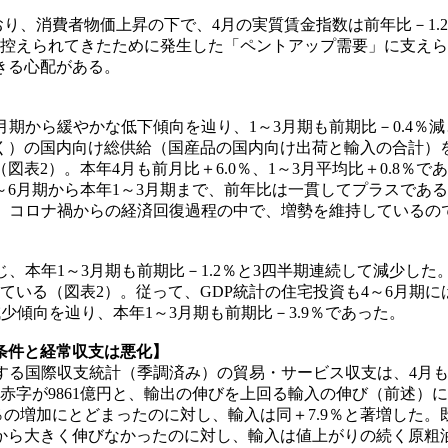
り、消費者物価上昇の下で、4月の実質賃金指数は前年比－1.
控えられてきたために発生した「ペントアップ需要」に支えら
きる心配がある。
期から緩やかな低下傾向を辿り、1～3月期も前期比－0.4％減
）の国内向け総供給（国産品の国内向け出荷と輸入の合計）を
（図表2）。本年4月も前月比＋6.0％、1～3月平均比＋0.8％で
6月期から本年1～3月期まで、前年比は一貫してプラスであ
、コロナ禍からの経済回復過程の中で、増勢を維持しているの
、本年1～3月期も前期比－1.2％と3四半期連続して減少し
回っている（図表2）。従って、GDP統計の住宅投資も4～6月期
傾向を辿り、本年1～3月期も前期比－3.9％であった。
条件と経常収支は悪化】
国際収支統計（季調済み）の貿易・サービス収支は、4月も1兆3
赤字が9861億円と、輸出の伸びを上回る輸入の伸び（前述）
％の増加にとどまったのに対し、輸入は同＋7.9％と著増した
から大きく伸びなかったのに対し、輸入は値上がりの続く原粗油