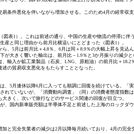
易条件悪化を伴いながら増加させる。このため4月の経常収支
た（図表1）。これは前述の通り、中国の生産や物流の停滞に伴
生産と同じ理由から前月比横這いにとどまった（図表1）。
、5月は前月比＋4.8％、6月は同＋8.9％の大幅上昇を見込
が大きく響いた輸出は、前月比－1.9％と3か月振りの減少と
入が鉱工業製品（石炭、LNG、原粗油）の前月比＋18.2％増
後述の貿易収支悪化をもたらすこととなった。
は、5月連休以降6月に入っても順調に回復を続けている。「実
されていないが、「消費動向調査」（同）の消費者態度指数は
も大きく、次いで旅行などのサービス関連の回復が目立つ。
が、国内新車販売額は半導体不足と前述した上海のロックダウン
と完全失業者の減少は2月以降毎月続いており、4月の完全失業