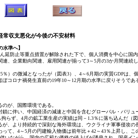
経常収支悪化が今後の不安材料
前の水準へ】
ん延防止等重点措置が解除された下で、個人消費を中心に国内
関連、企業動向関連、雇用関連が揃って3～5月の3か月間連続し
－0.5％）の微減となったが（図表3）、4～6月期の実質GDP
ぼコロナ禍発生直前の19年10～12月期の水準に戻りそうであ
】
るのが、国際環境である。
鎖に伴い、中国経済の減速と中国を含むグローバル・バリュ
も拘らず、4月の鉱工業生産の実績は同－1.3％に落ち込んだ（図
が、より持続的で深刻な海外環境は、ウクライナ軍事侵攻の
て、4～5月の円建輸入物価は前年比＋42～43％上昇し、この
を伴いながら、国内の広範な価格の値上げが誘発され、国産イ