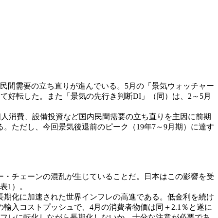
民間需要の立ち直りが進んでいる。5月の「景気ウォッチャー
て好転した。また「景気の先行き判断DI」（同）は、2～5月
は、個人消費、設備投資など国内民間需要の立ち直りを主因に前期
る。ただし、今回景気後退前のピーク（19年7～9月期）に達す
ー・チェーンの混乱が生じていることだ。日本はこの影響を受
表1）。
長期化に加速された世界インフレの高進である。低金利を続け
輸入コストプッシュで、4月の消費者物価は同＋2.1％と遂に
ンフレに転化しながら長期化しないか、十分な注意が必要であ