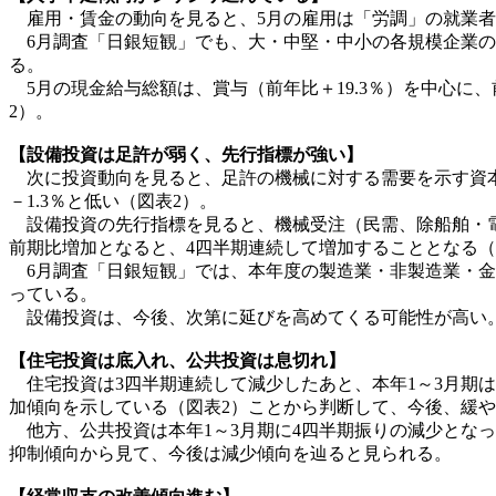
雇用・賃金の動向を見ると、5月の雇用は「労調」の就業者と
6月調査「日銀短観」でも、大・中堅・中小の各規模企業の
る。
5月の現金給与総額は、賞与（前年比＋19.3％）を中心に、
2）。
【設備投資は足許が弱く、先行指標が強い】
次に投資動向を見ると、足許の機械に対する需要を示す資本財国
－1.3％と低い（図表2）。
設備投資の先行指標を見ると、機械受注（民需、除船舶・電力）
前期比増加となると、4四半期連続して増加することとなる（
6月調査「日銀短観」では、本年度の製造業・非製造業・金融
っている。
設備投資は、今後、次第に延びを高めてくる可能性が高い
【住宅投資は底入れ、公共投資は息切れ】
住宅投資は3四半期連続して減少したあと、本年1～3月期は前
加傾向を示している（図表2）ことから判断して、今後、緩
他方、公共投資は本年1～3月期に4四半期振りの減少となっ
抑制傾向から見て、今後は減少傾向を辿ると見られる。