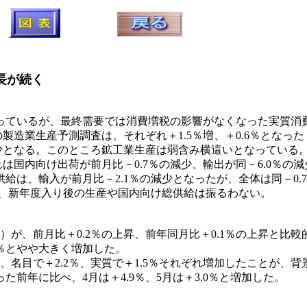
長が続く
ているが、最終需要では消費増税の影響がなくなった実質消
の製造業生産予測調査は、それぞれ＋1.5％増、＋0.6％となっ
減少となる。このところ鉱工業生産は弱含み横這いとなっている
は国内向け出荷が前月比－0.7％の減少、輸出が同－6.0％の
、輸入が前月比－2.1％の減少となったが、全体は同－0.7
ば、新年度入り後の生産や国内向け総供給は振るわない。
が、前月比＋0.2％の上昇、前年同月比＋0.1％の上昇と比
8％とやや大きく増加した。
名目で＋2.2％、実質で＋1.5％それぞれ増加したことが、背
年に比べ、4月は＋4.9％、5月は＋3.0％と増加した。