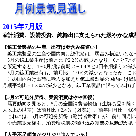
2015年7月版
家計消費、設備投資、純輸出に支えられた緩やかな成
【鉱工業製品の生産、出荷は弱含み横這い】
鉱工業製品の生産や国内向け総供給は、弱含み横這いとなっ
5月の鉱工業生産は前月比で2.2％の減少となり、6月と7月
と仮定すると、4～6月期は前期比－1.4％と3四半期振りの
5月の鉱工業出荷も、前月比－1.9％の減少となったが、これ
この国内向け出荷に輸入を加えた鉱工業製品の国内向け総供給は
月期平均比－1.8％の減少となる。鉱工業製品に限ってみれ
【5月の可処分所得、実質消費はやや回復】
需要動向を見ると、5月の全国消費者物価（生鮮食品を除く）
人以上の世帯）は前月比＋2.4％（図表2）、前年同月比＋4.
これには、5月の可処分所得（勤労者世帯）が、前年同月比、
小売業販売額も、消費増税前の駆け込み需要の反動減があった前
【人手不足傾向がジリジリ進んでいる】