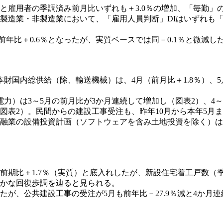
雇用者の季調済み前月比いずれも＋3.0％の増加、「毎勤」の
製造業・非製造業において、「雇用人員判断」DIはいずれも
前年比＋0.6％となったが、実質ベースでは同－0.1％と微減
内総供給（除、輸送機械）は、4月（前月比＋1.8％）、5月（
は3～5月の前月比が3か月連続して増加し（図表2）、4～5月
図表2）。民間からの建設工事受注も、昨年10月から本年5月
業の設備投資計画（ソフトウェアを含み土地投資を除く）は、前
。
期比＋1.7％（実質）と底入れしたが、新設住宅着工戸数（季調
やかな回復歩調を辿ると見られる。
たが、公共建設工事の受注が5月も前年比－27.9％減と4か月