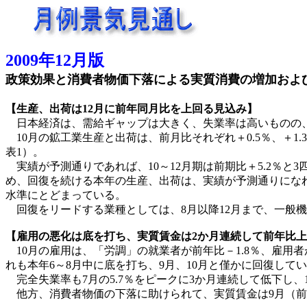
2009年12月版
政策効果と消費者物価下落による実質消費の増加および
【生産、出荷は12月に前年同月比を上回る見込み】
日本経済は、需給ギャップは大きく、失業率は高いものの、
10月の鉱工業生産と出荷は、前月比それぞれ＋0.5％、＋1.
表1）。
実績が予測通りであれば、10～12月期は前期比＋5.2％と
め、回復を続ける本年の生産、出荷は、実績が予測通りになれば
水準にとどまっている。
回復をリードする業種としては、8月以降12月まで、一般
【雇用の悪化は底を打ち、実質賃金は2か月連続して前年比
10月の雇用は、「労調」の就業者が前年比－1.8％、雇用者
れも本年6～8月中に底を打ち、9月、10月と僅かに回復して
完全失業率も7月の5.7％をピークに3か月連続して低下し、
他方、消費者物価の下落に助けられて、実質賃金は9月（前年比