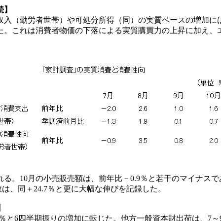
続】
入（勤労者世帯）や可処分所得（同）の実質ベースの増加に
した。これは消費者物価の下落による実質購買力の上昇に加え
。10月の小売販売額は、前年比－0.9％と若干のマイナスで
数は、同＋24.7％と更に大幅な伸びを記録した。
】
6％と6四半期振りの増加に転じた。他方一般資本財出荷は、7～9