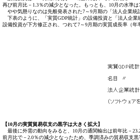
再び前月比－1.3％の減少となった。もっとも、10月の水準は
やや気懸りなのは先般発表された7～9月期の「法人企業統計
下表のように、「実質GDP統計」の設備投資と「法人企業統
設備投資が下方修正され、つれて7～9月期の実質成長率（年率
【10月の実質貿易収支の黒字は大きく拡大】
最後に外需の動向をみると、10月の通関輸出は前年比－23.
前月比で－2.0％の減少となったため、季調済みの貿易収支