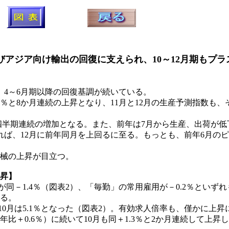
アジア向け輸出の回復に支えられ、10～12月期もプラ
4～6月期以降の回復基調が続いている。
3％と8か月連続の上昇となり、11月と12月の生産予測指数も、
3四半期連続の増加となる。また、前年は7月から生産、出荷が
、12月に前年同月を上回るに至る。もっとも、前年6月のピー
機械の上昇が目立つ。
上昇】
が同－1.4％（図表2）、「毎勤」の常用雇用が－0.2％とい
いる。
10月は5.1％となった（図表2）。有効求人倍率も、僅かに上
＋0.6％）に続いて10月も同＋1.3％と2か月連続して上昇