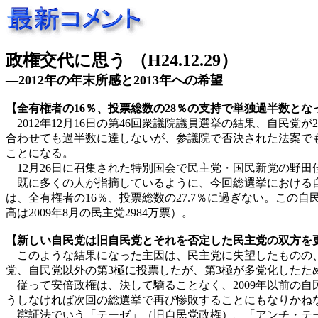
政権交代に思う （H24.12.29）
―2012年の年末所感と2013年への希望
【全有権者の16％、投票総数の28％の支持で単独過半数とな
2012年12月16日の第46回衆議院議員選挙の結果、自民党が
合わせても過半数に達しないが、参議院で否決された法案で
ことになる。
12月26日に召集された特別国会で民主党・国民新党の野田
既に多くの人が指摘しているように、今回総選挙における自
は、全有権者の16％、投票総数の27.7％に過ぎない。この
高は2009年8月の民主党2984万票）。
【新しい自民党は旧自民党とそれを否定した民主党の双方を
このような結果になった主因は、民主党に失望したものの、自民
党、自民党以外の第3極に投票したが、第3極が多党化したた
従って安倍政権は、決して驕ることなく、2009年以前の自
うしなければ次回の総選挙で再び惨敗することにもなりかね
辯証法でいう「テーゼ」（旧自民党政権）、「アンチ・テー