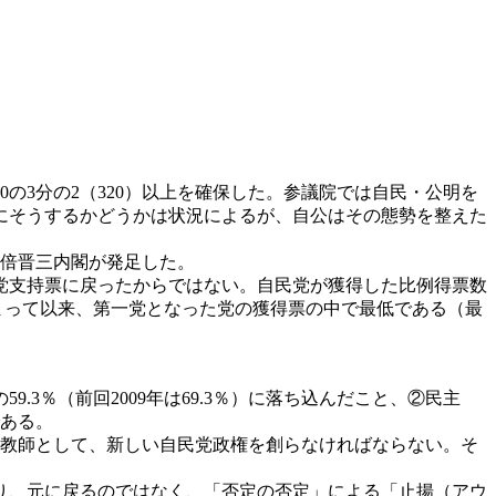
80の3分の2（320）以上を確保した。参議院では自民・公明を
にそうするかどうかは状況によるが、自公はその態勢を整えた
安倍晋三内閣が発足した。
党支持票に戻ったからではない。自民党が獲得した比例得票数
が始まって以来、第一党となった党の獲得票の中で最低である（最
％（前回2009年は69.3％）に落ち込んだこと、②民主
である。
面教師として、新しい自民党政権を創らなければならない。そ
り、元に戻るのではなく、「否定の否定」による「止揚（アウ