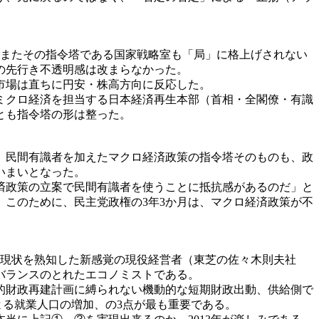
またその指令塔である国家戦略室も「局」に格上げされない
の先行き不透明感は改まらなかった。
市場は直ちに円安・株高方向に反応した。
ミクロ経済を担当する日本経済再生本部（首相・全閣僚・有識
とも指令塔の形は整った。
、民間有識者を加えたマクロ経済政策の指令塔そのものも、政
いまいとなった。
済政策の立案で民間有識者を使うことに抵抗感があるのだ」と
このために、民主党政権の3年3か月は、マクロ経済政策が不
の現状を熟知した新感覚の現役経営者（東芝の佐々木則夫社
バランスのとれたエコノミストである。
的財政再建計画に縛られない機動的な短期財政出動、供給側で
よる就業人口の増加、の3点が最も重要である。