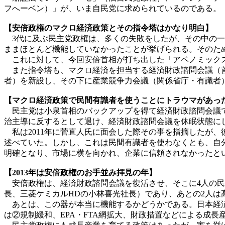
フへーベン）」が、いま自民党に求められているのである。
【安倍政権のマクロ経済政策とその指令塔はかなり明白】
3代に及ぶ民主党政権は、多くの失敗をしたが、その中の一
ままほとんど機能していなかったことが挙げられる。そのた
これに対して、今回安倍首相が打ち出した「アベノミックス
また指令塔も、マクロ経済を担当する経済財政諮問会議（首
者）を新設し、その下に産業競争力会議（関係省庁・有識者
【マクロ経済政策で民間有識者を使うことにトラウマがあっ
民主党は小泉首相のバックアップを得て経済財政諮問会議で
治主導に反するとして退け、経済財政諮問会議を休眠状態に
私は2011年に菅直人氏に面会した際その事を指摘したが
述べていた。しかし、これは民間有識者を使わなくとも、自
明確となり、市場に横を向かれ、企業に信頼されなかったと
【2013年は安倍政権のお手並み拝見の年】
安倍政権は、経済財政諮問会議を復活させ、そこに4人の民
長、三菱ケミカルHDの小林喜光社長）であり、あとの2人
あとは、この器が本当に機能するかどうかである。日本経済
は②規制緩和、EPA・FTA網拡大、財政措置などによる成