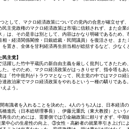
つとして、マクロ経済政策についての党内の合意が確立せず、
め民主党政権のマクロ経済政策は市場に信頼されず、また企業
」は、その是非は別として、内容はかなり明確であるため、
相・経済関係閣僚・日銀総裁・民間議員）を復活させ、また
）を置き、全体を甘利経済再生担当相が総括するなど、少なく
た民主党】
活躍した竹中平蔵氏の新自由主義を厳しく批判してきたため
した。そのため、マクロ経済政策がはっきりせず、指令塔もあ
、彼は「竹中批判がトラウマとなって、民主党の中ではマクロ経
分達政治家でマクロ経済政策をやれるという一種の驕りである。
いえよう。
間有識者を入れることを決めた。4人のうち2人は、日本経済
は高橋進氏（日本総研理事長）、伊藤元重氏（東大教授）という
再生のためには、需要側では①金融政策に頼りすぎず、中期
長産業中心の生産性の向上、③女性・高齢者の就業率引き上げに