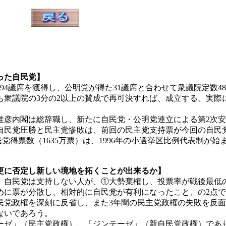
った自民党】
294議席を獲得し、公明党が得た31議席と合わせて衆議院定数4
も衆議院の3分の2以上の賛成で再可決すれば、成立する。実際
佳彦内閣は総辞職し、新たに自民党・公明党連立による第2次
民党圧勝と民主党惨敗は、前回の民主党支持票が今回の自民
自民党得票数（1635万票）は、1996年の小選挙区比例代表制
更に否定し新しい境地を拓くことが出来るか】
党は支持しない人が、①大勢棄権し、投票率が戦後最低の59.3
めに票が分散し、相対的に自民党が有利になったこと、の2点
民党政権を深刻に反省し、また3年間の民主党政権の失敗を反
ないであろう。
ゼ」（民主党政権）、「ジンテーゼ」（新自民党政権）であ