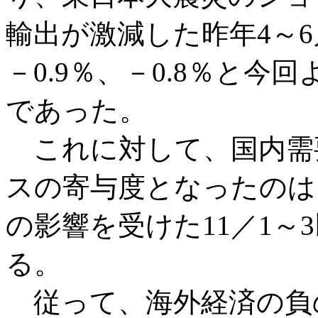
輸出が激減した昨年4～6
－0.9％、－0.8％と
であった。
これに対して、国内需
スの寄与度となったのは
の影響を受けた11／1～
る。
従って、海外経済の負