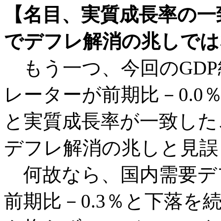
【名目、実質成長率の一
でデフレ解消の兆しでは
もう一つ、今回のGDP
レーターが前期比－0.
と実質成長率が一致した
デフレ解消の兆しと見誤
何故なら、国内需要デ
前期比－0.3％と下落