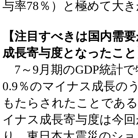
与率78％）と極めて大
【注目すべきは国内需要
成長寄与度となったこと
7～9月期のGDP統計
0.9％のマイナス成長の
もたらされたことである
イナス成長寄与度は今回
り、東日本大震災のショ