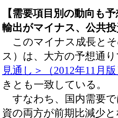
【需要項目別の動向も予
輸出がマイナス、公共投
このマイナス成長とそ
ス）は、大方の予想通り
見通し＞（2012年11月
きとも一致している。
すなわち、国内需要で
資の両方が前期比減少と