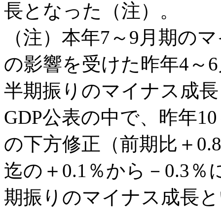
長となった（注）。
（注）本年7～9月期の
の影響を受けた昨年4～
半期振りのマイナス成長
GDP公表の中で、昨年1
の下方修正（前期比＋0.
迄の＋0.1％から－0.
期振りのマイナス成長と