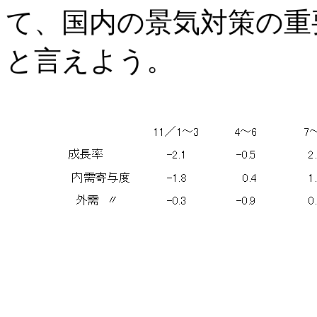
て、国内の景気対策の重
と言えよう。