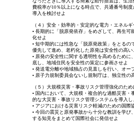
なったときに導入する簡素な給付措置は、生活
費税率が10％以上になる時点で、共通番号制
導入を検討せよ
（４）安全・効率的・安定的な電力・エネルギ
• 長期的に「脱原発依存」をめざして、再生
化せよ
• 短中期的には性急な「脱原発政策」をとる
優先して進め、老朽化した原発は安全性の高い
• 原発の安全性に関する透明性を高めるため
底し、地域住民を安全性の策定に参画させよ
• 発送電分離や地域独占の見直しを行い、オー
• 原子力規制委員会ないし規制庁は、独立性の
（５）大規模災害・事故リスク管理強化のため
• 国内において、大規模・複合的な過酷災害
的な大災害・事故リスク管理システムを導入し
• アジアにおける災害リスク軽減のための国際
• 今回の震災と原発事故から十分な教訓を学
する知見をまとめて国際社会に発信せよ