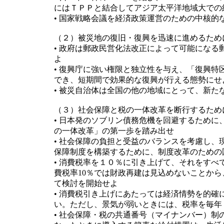
にはＴＰＰと結合してアジア太平洋地域大での
• 国家戦略会議を経済政策運営のための中核的
（２）被災地の復旧・復興を迅速に進めるため
• 政府は郵政民営化法改正によって可能にな
よ
• 復興庁に強い権限と独立性を与え、「復興
でき、短期間で効果的な復興が行える態勢にせ
• 被災自治体は全国の他の地域にとって、新
（３）社会保障と税の一体改革を断行するため
• 日本発のソブリン債務危機を回避するため
の一体改革」の第一歩を踏み出せ
• 社会保障の負担と受益のバランスを考慮し
保障制度を構築するために、制度改革のための
• 消費税率を１０％に引き上げて、それをす
費税率10％では財政再建は見込めないことから
て検討を開始せよ
• 消費税引き上げにあたっては経済情勢を的
い。ただし、景気が弱いときには、税率を毎年
• 社会保障・税の共通番号（マイナンバー）