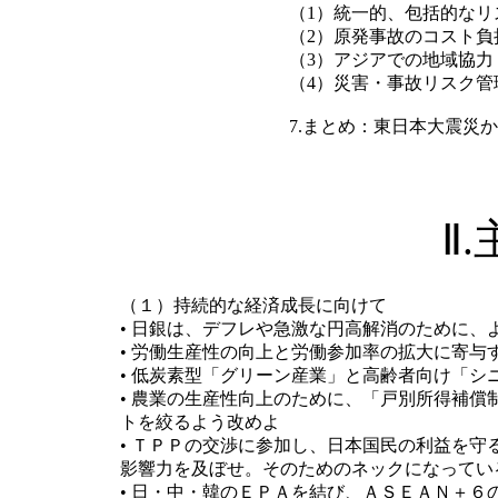
（1）統一的、包括的なリ
（2）原発事故のコスト負
（3）アジアでの地域協力
（4）災害・事故リスク管
7.まとめ：東日本大震災
Ⅱ
（１）持続的な経済成長に向けて
• 日銀は、デフレや急激な円高解消のために
• 労働生産性の向上と労働参加率の拡大に寄与
• 低炭素型「グリーン産業」と高齢者向け「シ
• 農業の生産性向上のために、「戸別所得補
トを絞るよう改めよ
• ＴＰＰの交渉に参加し、日本国民の利益を
影響力を及ぼせ。そのためのネックになってい
• 日・中・韓のＥＰＡを結び、ＡＳＥＡＮ＋