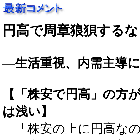
円高で周章狼狽するな
―生活重視、内需主導に転換
【「株安で円高」の方
は浅い】
「株安の上に円高なの