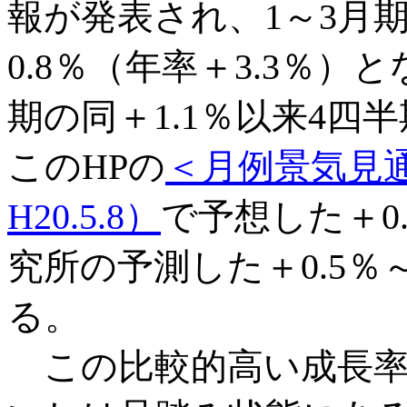
報が発表され、1～3月
0.8％（年率＋3.3％）
期の同＋1.1％以来4
このHPの
＜月例景気見通
H20.5.8）
で予想した＋0
究所の予測した＋0.5％
る。
この比較的高い成長率