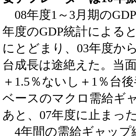
08年度1～3月期のGD
年度のGDP統計によると
にとどまり、03年度から
台成長は途絶えた。当
＋1.5％ないし＋1％台
ベースのマクロ需給ギャ
あと、07年度に止まっ
4年間の需給ギャップ