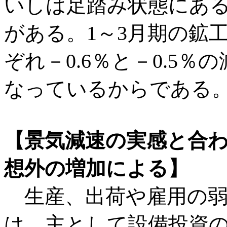
いしは足踏み状態にあ
がある。1～3月期の鉱
ぞれ－0.6％と－0.5
なっているからである
【景気減速の実感と合
想外の増加による】
生産、出荷や雇用の弱
は、主として設備投資の