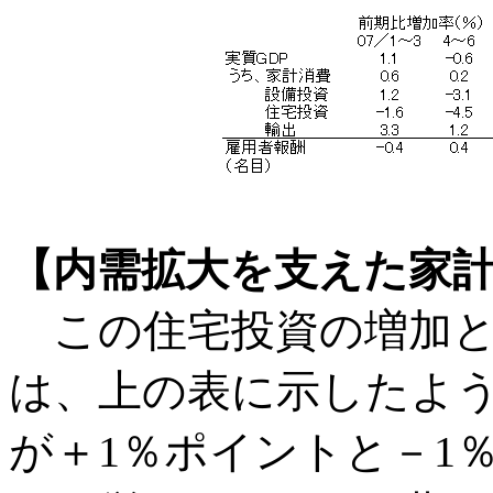
【内需拡大を支えた家
この住宅投資の増加と
は、上の表に示したよ
が＋1％ポイントと－1