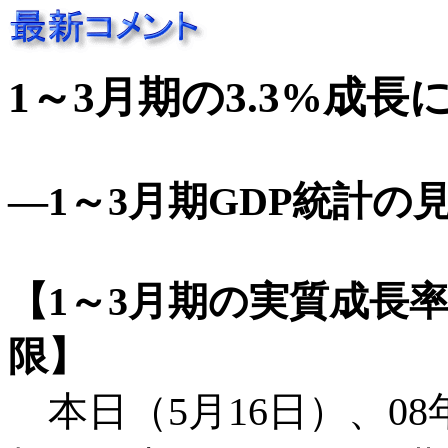
1～3月期の3.3%成
―1～3月期GDP統計の見所
【1～3月期の実質成長率
限】
本日（5月16日）、08