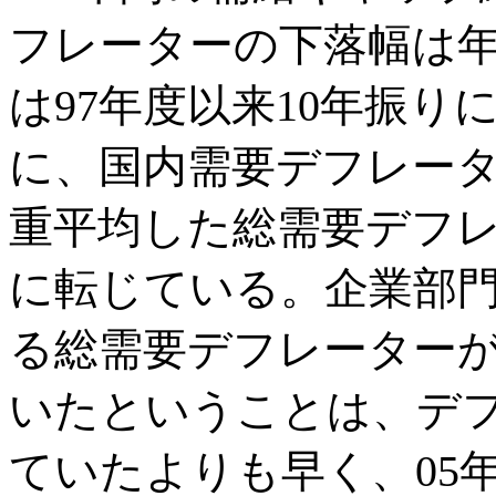
フレーターの下落幅は年
は97年度以来10年振
に、国内需要デフレー
重平均した総需要デフレ
に転じている。企業部
る総需要デフレーターが
いたということは、デ
ていたよりも早く、05