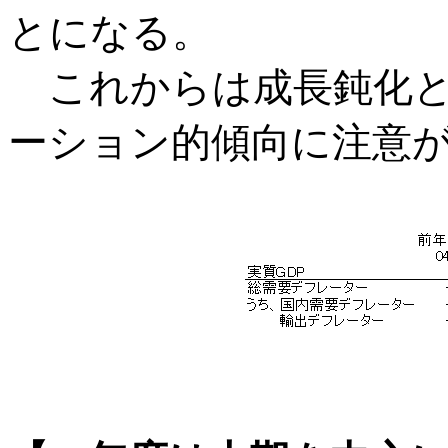
とになる。
これからは成長鈍化と
ーション的傾向に注意