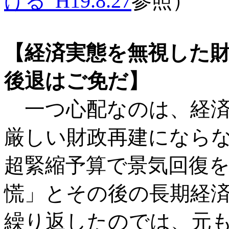
げる”H19.8.27
参照）
【経済実態を無視した
後退はご免だ】
一つ心配なのは、経済
厳しい財政再建にならな
超緊縮予算で景気回復
慌」とその後の長期経
繰り返したのでは、元