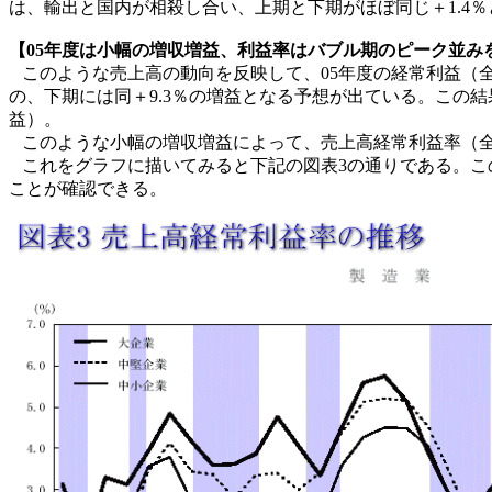
は、輸出と国内が相殺し合い、上期と下期がほぼ同じ＋1.4％と＋
【05年度は小幅の増収増益、利益率はバブル期のピーク並み
このような売上高の動向を反映して、05年度の経常利益（全
の、下期には同＋9.3％の増益となる予想が出ている。この結
益）。
このような小幅の増収増益によって、売上高経常利益率（全規模
これをグラフに描いてみると下記の図表3の通りである。この
ことが確認できる。