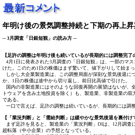
年明け後の景気調整持続と下期の再上昇
─ 3月調査「日銀短観」の読み方 ─
【足許の調整は年明け後も続いているが長期的には調整完了
4月1日に発表された3月調査の「日銀短観」は、一部のマ
けた。このため1日の株価はまず驚いて、値下がりして始ま
しかし大企業製造業は、この調整局面が深刻な景気後退につ
か、1日の株価は途中から切り返し、前日比高値で引けた。
国内の非製造業にはそのような回復再開の展望はないが、全
トウェアを含み土地投資を除く）も、製造業、非製造業の双
である。
一口で言えば、足許の調整は続いているが、長期的には調整
【「業況判断」と「需給判断」は緩やかな景気後退を裏付け
まず足許を見ると、製造業の「業況判断」DIは、12月調査
超転落（中小企業）の予想となっている。