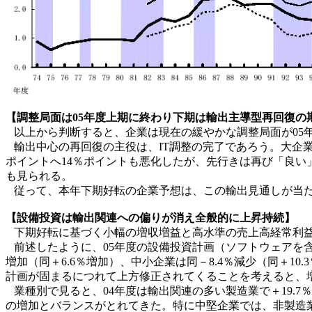
【調整局面は05年度上期に終わり下期は輸出主導型再回復の
以上から判断すると、企業は現在の緩やかな調整局面が05
輸出中心の再回復の主役は、IT調整の完了であろう。大企業
ポイントへ14％ポイントも悪化したが、先行きは再び「良い
も見られる。
従って、本年下期好転の企業予想は、この輸出見通しが当た
【設備投資は輸出関連への偏りが消え全般的に上昇持続】
下期好転に基づく小幅の増収増益と高水準の売上高経常利益
前述したように、05年度の設備投資計画（ソフトウェアを含み
増加（同＋6.6％増加）、中小企業は同－8.4％減少（同＋1
計画が固まるにつれて上方修正されてくることを考えると、
業種別で見ると、04年度は輸出関連の多い製造業で＋19.7％
の増加とバランスがとれてきた。特に中堅企業では、非製造業の