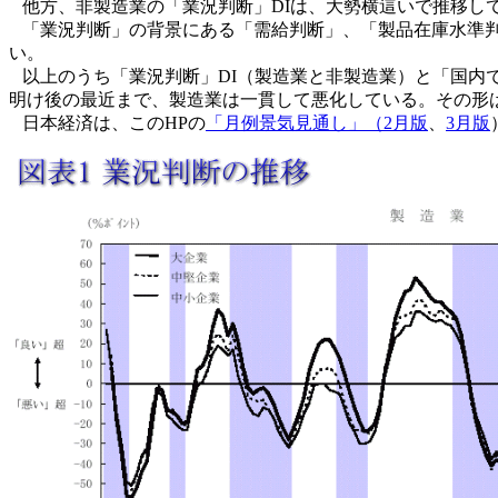
他方、非製造業の「業況判断」DIは、大勢横這いで推移し
「業況判断」の背景にある「需給判断」、「製品在庫水準判
い。
以上のうち「業況判断」DI（製造業と非製造業）と「国内で
明け後の最近まで、製造業は一貫して悪化している。その形
日本経済は、このHPの
「月例景気見通し」（2月版
、
3月版