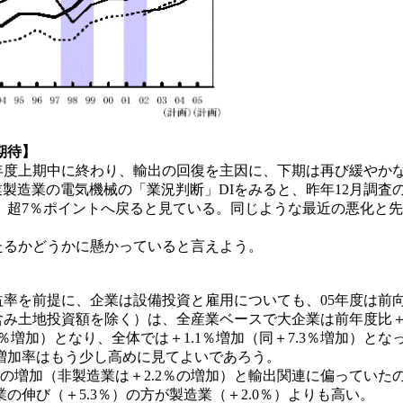
期待】
年度上期中に終わり、輸出の回復を主因に、下期は再び緩やか
製造業の電気機械の「業況判断」DIをみると、昨年12月調査の
」超7％ポイントへ戻ると見ている。同じような最近の悪化と
るかどうかに懸かっていると言えよう。
率を前提に、企業は設備投資と雇用についても、05年度は前
土地投資額を除く）は、全産業ベースで大企業は前年度比＋2.4
0.3％増加）となり、全体では＋1.1％増加（同＋7.3％増加
増加率はもう少し高めに見てよいであろう。
の増加（非製造業は＋2.2％の増加）と輸出関連に偏っていたのに
伸び（＋5.3％）の方が製造業（＋2.0％）よりも高い。