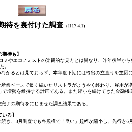
期待を裏付けた調査
（H17.4.1)
の期待も】
スコミやエコノミストの楽観的な見方とは異なり、昨年後半から
った。
ながるとは見ておらず、本年度下期には輸出の立直りを主因
産業ベースで長く続いたリストラがようやく終わり、雇用が
方で増勢を維持する計画である。また縮小を続けてきた金融機
完了の期待をにじませた調査結果である。
ている】
に続き、3月調査でも各規模で「良い」超幅が縮小し、先行き