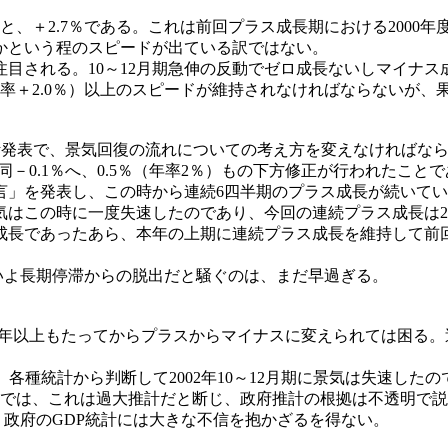
＋2.7％である。これは前回プラス成長期における2000年度の
かという程のスピードが出ている訳ではない。
目される。10～12月期急伸の反動でゼロ成長ないしマイナス成
（年率＋2.0％）以上のスピードが維持されなければならないが
計発表で、景気回復の流れについての考え方を変えなければな
ら同－0.1％へ、0.5％（年率2％）もの下方修正が行われたこと
宣言」を発表し、この時から連続6四半期のプラス成長が続いて
景気はこの時に一度失速したのであり、今回の連続プラス成長は2
ス成長であったあら、本年の上期に連続プラス成長を維持して前
よいよ長期停滞からの脱出だと騒ぐのは、まだ早過ぎる。
以上もたってからプラスからマイナスに変えられては困る。逆に言
は、各種統計から判断して2002年10～12月期に景気は失速し
3月版では、これは過大推計だと断じ、政府推計の根拠は不透明で
政府のGDP統計には大きな不信を抱かざるを得ない。