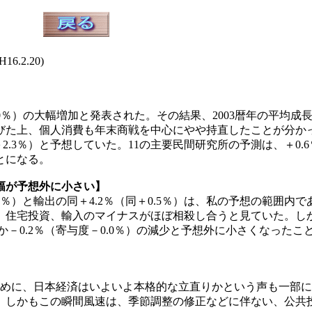
16.2.20)
7.0％）の大幅増加と発表された。その結果、2003暦年の平均成
びた上、個人消費も年末商戦を中心にやや持直したことが分かって
2～＋2.3％）と予想していた。11の主要民間研究所の予測は、＋0
とになる。
幅が予想外に小さい】
％）と輸出の同＋4.2％（同＋0.5％）は、私の予想の範囲内
住宅投資、輸入のマイナスがほぼ相殺し合うと見ていた。しか
0.2％（寄与度－0.0％）の減少と予想外に小さくなったことな
めに、日本経済はいよいよ本格的な立直りかという声も一部に
。しかもこの瞬間風速は、季節調整の修正などに伴ない、公共