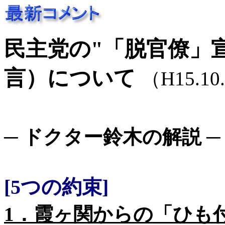
民主党の"「脱官僚」宣
言）について
（H15.10.
─ ドクター鈴木の解説 ─
[5つの約束]
1．霞ヶ関からの「ひも